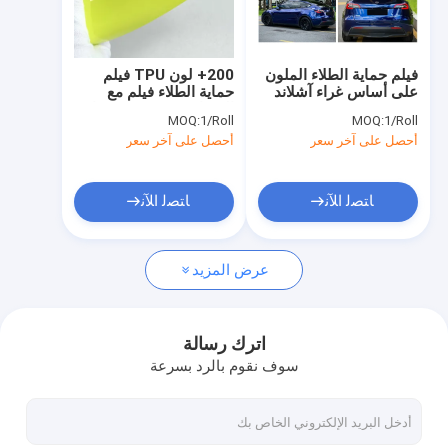
حول بنا
جولة في المعمل
فيلم حماية الطلاء الملون
200+ لون TPU فيلم
على أساس غراء آشلاند
حماية الطلاء فيلم مع
ضبط الجودة
مع هيدروفوبيسيتي
الشفافية Ashlnad غراء
MOQ:
1/Roll
MOQ:
1/Roll
جاف / رطب التثبيت
أحصل على آخر سعر
أحصل على آخر سعر
اتصل بنا
طلب اقتباس
ﺎﺘﺼﻟ ﺍﻶﻧ
ﺎﺘﺼﻟ ﺍﻶﻧ
عرض المزيد
فيلم حماية الطلاء اللامع
فيلم حماية الطلاء الملون
اترك رسالة
سوف نقوم بالرد بسرعة
فيلم حماية الطلاء غير الملمع
فيلم حماية الطلاء من ألياف الكربون