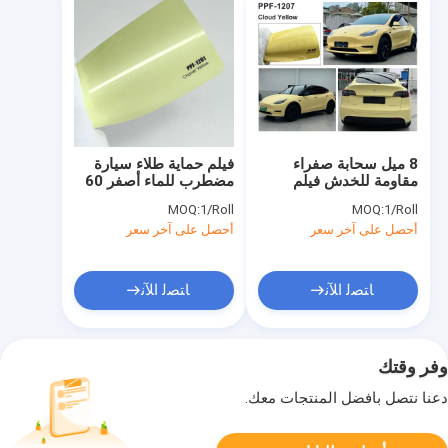
8 ميل سحابة صفراء
فيلم حماية طلاء سيارة
مقاومة للخدش فيلم
مضطرب للماء أصفر 60
حماية الطلاء الملون
بوصة × 50 قدمًا للفيلم
MOQ:
1/Roll
MOQ:
1/Roll
القابل للقشرة مع غراء
المغطى بالسيارات
أحصل على آخر سعر
أحصل على آخر سعر
آشلاند
ﺎﺘﺼﻟ ﺍﻶﻧ
ﺎﺘﺼﻟ ﺍﻶﻧ
وفر وقتك
دعنا نتصل بأفضل المنتجات معك.