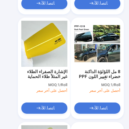
ﺎﺘﺼﻟ ﺍﻶﻧ
ﺎﺘﺼﻟ ﺍﻶﻧ
8 مل اللؤلؤة الداكنة
الإشارة الصفراء الطلاء
خضراء تغيير اللون PPF
غير المتلأ طلاء الحماية
مع غراء آشلاند
لفيلم حافظ على سيارتك
MOQ:
1/Roll
MOQ:
1/Roll
خالية من البقع
أحصل على آخر سعر
أحصل على آخر سعر
ﺎﺘﺼﻟ ﺍﻶﻧ
ﺎﺘﺼﻟ ﺍﻶﻧ