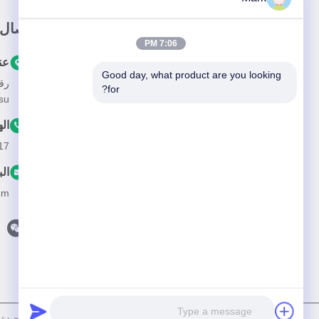
رابط سريع
اتصال
7:06 PM
المنزل
عن
Good day, what product are you looking 
المنتجات
for?
ngsu
حولنا
ال
فيديو
17
اتصل بنا
الب
om
سياسة الخصوصية
|
خريطة الموقع
| الصين جودة جيدة فيلم حماية الطلاء ال