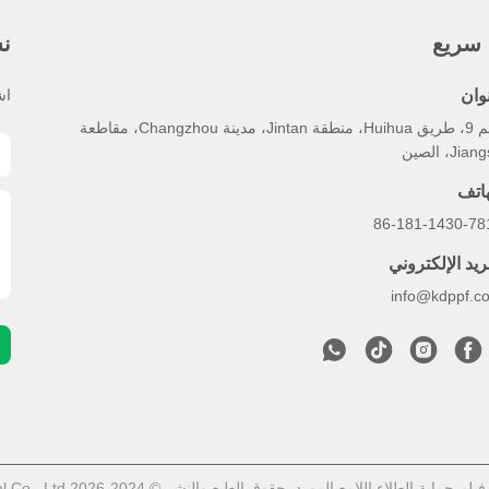
 سريع
نش
وان
اش
رقم 9، طريق Huihua، منطقة Jintan، مدينة Changzhou، مقاطعة
Jia، الصين
هاتف
86-181-1430-78
ريد الإلكتروني
info@kdppf.c
لامع المورد. حقوق الطبع والنشر © 2024-2026 Jiangsu Kailong New Material Co., Ltd. جميع الحقوق محفوظة