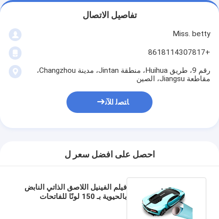
تفاصيل الاتصال
Miss. betty
+8618114307817
رقم 9، طريق Huihua، منطقة Jintan، مدينة Changzhou،
مقاطعة Jiangsu، الصين
ﺎﺘﺼﻟ ﺍﻶﻧ
احصل على افضل سعر ل
فيلم الفينيل اللاصق الذاتي النابض
بالحيوية بـ 150 لونًا للفاتحات
السيارات المثيرة للنظر