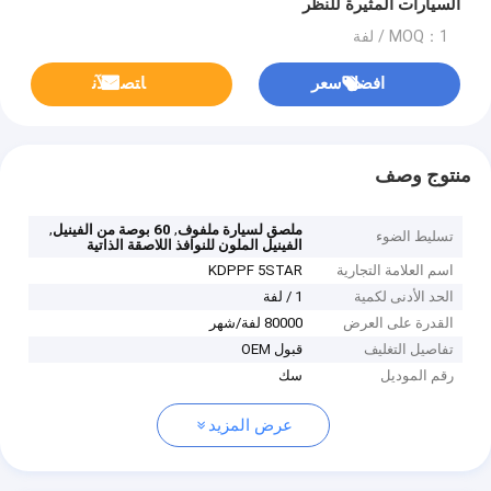
السيارات المثيرة للنظر
MOQ：1 / لفة
افضل سعر
ﺎﺘﺼﻟ ﺍﻶﻧ
منتوج وصف
,
,
ملصق لسيارة ملفوف
60 بوصة من الفينيل
تسليط الضوء
الفينيل الملون للنوافذ اللاصقة الذاتية
اسم العلامة التجارية
KDPPF 5STAR
الحد الأدنى لكمية
1 / لفة
القدرة على العرض
80000 لفة/شهر
تفاصيل التغليف
قبول OEM
رقم الموديل
سك
عرض المزيد