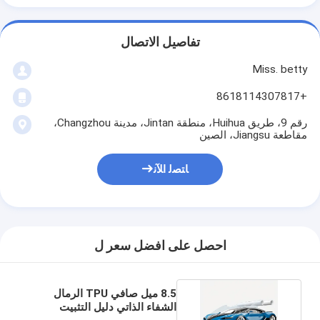
تفاصيل الاتصال
Miss. betty
+8618114307817
رقم 9، طريق Huihua، منطقة Jintan، مدينة Changzhou،
مقاطعة Jiangsu، الصين
ﺎﺘﺼﻟ ﺍﻶﻧ
احصل على افضل سعر ل
8.5 ميل صافي TPU الرمال
الشفاء الذاتي دليل التثبيت