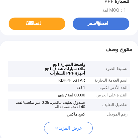
للسيارة PPF
MOQ：1 لفة
افضل سعر
ﺎﺘﺼﻟ ﺍﻶﻧ
منتوج وصف
,
واضحة السيارة ppf
تسليط الضوء
,
طلاء سيارات شفاف ppf
أجهزة PPF للسيارات
اسم العلامة التجارية
KDPPF 5STAR
الحد الأدنى لكمية
1 لفة
القدرة على العرض
80000 لفة / شهر
صندوق تغليف عالمي، 0.06 متر مكعب/لفة،
تفاصيل التغليف
40 لفة/منصة نقالة
رقم الموديل
كينج ماكس
عرض المزيد