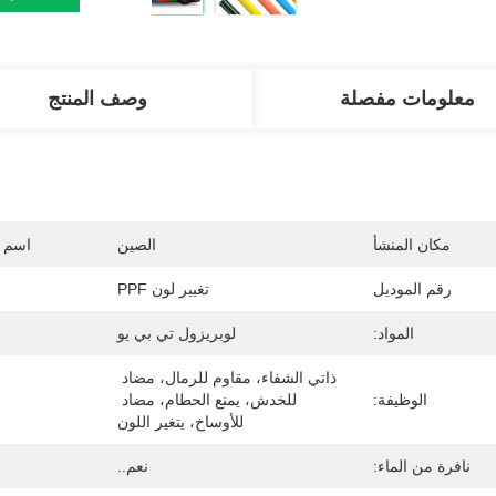
معلومات مفصلة
وصف المنتج
مكان المنشأ
الصين
اسم ا
رقم الموديل
تغيير لون PPF
المواد:
لوبريزول تي بي يو
ذاتي الشفاء، مقاوم للرمال، مضاد 
الوظيفة:
للخدش، يمنع الحطام، مضاد 
للأوساخ، يتغير اللون
نافرة من الماء:
نعم..