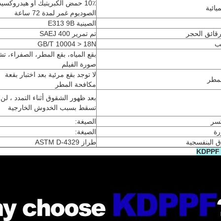
10٪ حمض الكبريتيك أو هيدروكسيد
يائية
الصوديوم غمر لمدة 72 ساعة
الصينية E313 9B
رقائق الحجر
تم تمرير SAEJ 400
قب
GB/T 10004 > 18N
بقع المياه، بقع المطر، الصفراء، تش
صورة الفيلم
لا توجد بقع مرئية بعد اختبار بقعة
لمطر
مكافحة المطر
بعد ظهور الشقوق أثناء التمدد ، لن
تسقط بسبب الخدوش الخارجية
كسر
الصيغة:
رة
الصيغة:
 البنفسجية
طراز ASTM D-4329