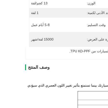
الوزن:
13 كجم/لفة
د الأدنى لكمية:
1 لفة
وقت التسليم:
5-8 أيام عمل
رة على العرض:
15000 لفة/شهر
ت من TPU KD-PPF
, 
وصف المنتج
اء سيارات TPU لتغيير لون السيارة! احمي سيارتك بينما تستمتع بتأثير تغيير اللون العصري الذي سيؤدي