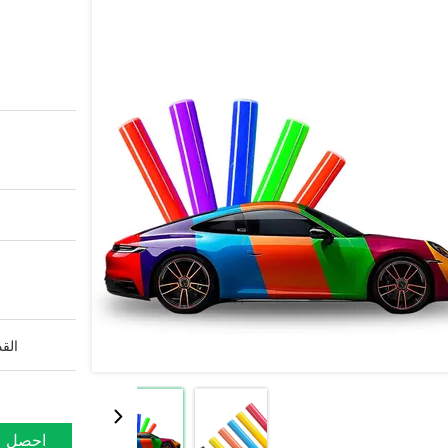
القد
احصل ع