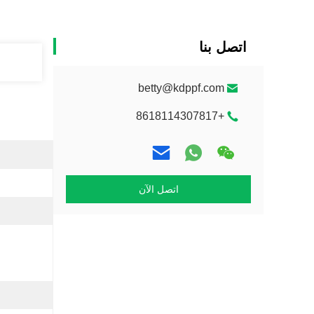
اتصل بنا
betty@kdppf.com
+8618114307817
اتصل الآن