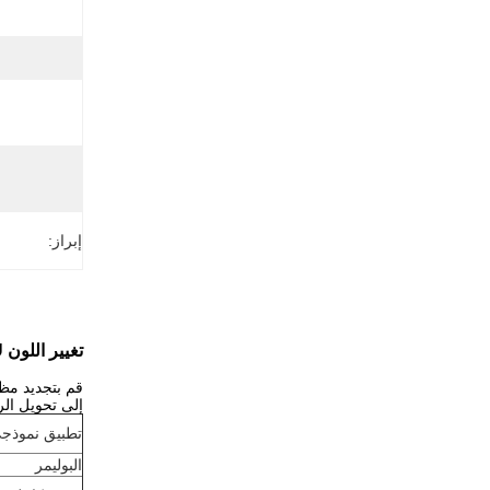
إبراز:
تغيير اللون TPU الشفاء الذاتي ضد الخدوش للوحة السيارة فيلم حماية
إلى تحويل ال
تطبيق نموذج
البوليمر