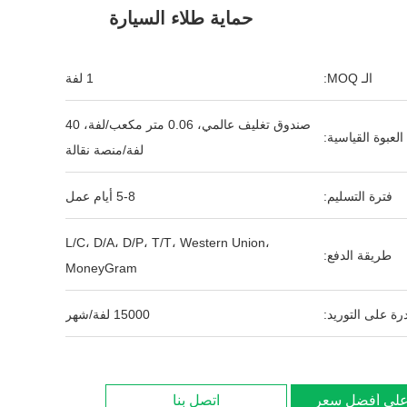
حماية طلاء السيارة
الـ MOQ:
1 لفة
صندوق تغليف عالمي، 0.06 متر مكعب/لفة، 40
العبوة القياسية:
لفة/منصة نقالة
فترة التسليم:
5-8 أيام عمل
L/C، D/A، D/P، T/T، Western Union،
طريقة الدفع:
MoneyGram
رة على التوريد:
15000 لفة/شهر
لى أفضل سعر
اتصل بنا