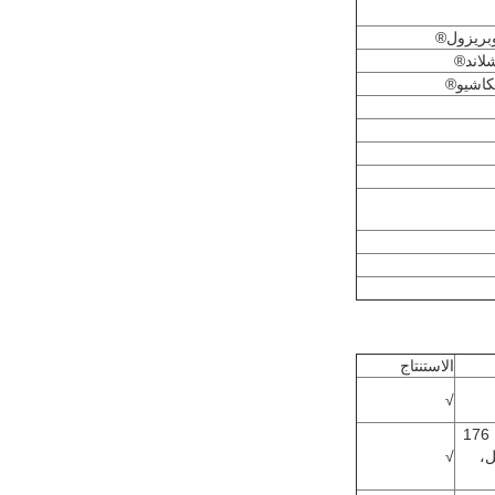
بريزول®
لاند®
كاشيو®
الاستنتاج
√
فرشاة نحاسية تحت ضغط 5 كجم، 176
ل،
√