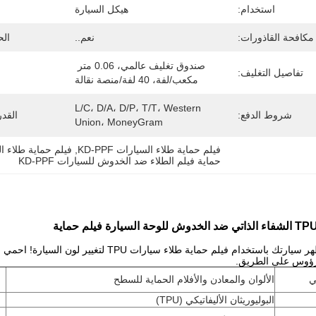
استخدام:
هيكل السيارة
مكافحة القاذورات:
نعم..
الح
صندوق تغليف عالمي، 0.06 متر 
تفاصيل التغليف:
مكعب/لفة، 40 لفة/منصة نقالة
L/C، D/A، D/P، T/T، Western 
شروط الدفع:
القد
Union، MoneyGram
فيلم حماية طلاء السيارات KD-PPF
, 
فيلم حماية طلاء السيارا
حماية فيلم الطلاء ضد الخدوش للسيارات KD-PPF
قم بتجديد مظهر سيارتك باستخدام فيلم حماية طل
رؤوس على الطريق.
ي
الألوان والمعادن والأفلام الحماية للسطح
البوليوريثان الأليفاتيكي (TPU)