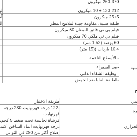
260-370 ميكرون
130-212 ± 10 ميكرون
لو
25±5 ميكرون
آش
طبقة صلبة، مقاومة جيدة لملامح المطر
ال
فيلم بي تي فائق اللمعان 50 ميكرون
فيلم بي تي ملكي 70 ميكرون
60 بوصة (1.52 متر)
16.4 ياردات ((15 متر)
- الأسطح الناعمة
-ضد الصفراء
سية
- وظيفة الشفاء الذاتي
-الطبقة العليا ضد الحمض
ج
اسي
طريقة الاختبار
-122 درجة فهرنهايت-230 درجة
رة
فهرنهايت
الحراري
درجة فهرنهايت الماء الساخن اكتم
إصلاح أكثر من 90٪ في الثواني.