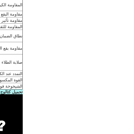
المقاومة الكيم
مقاومة البقع
مقاومة تأثير 
المقاومة للث
نطاق الضمان
مقاومة بقع ا
صلابة الطلاء
التمدد عند ال
القوة المكسو
الشيخوخة فوق
تحميل كتالوج KDPPF