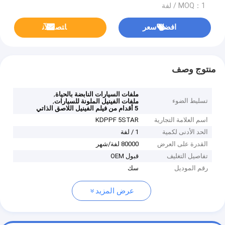
MOQ：1 / لفة
افضل سعر
ﺎﺘﺼﻟ ﺍﻶﻧ
منتوج وصف
,
ملفات السيارات النابضة بالحياة
تسليط الضوء
,
ملفات الفينيل الملونة للسيارات
5 أقدام من فيلم الفينيل اللاصق الذاتي
اسم العلامة التجارية
KDPPF 5STAR
الحد الأدنى لكمية
1 / لفة
القدرة على العرض
80000 لفة/شهر
تفاصيل التغليف
قبول OEM
رقم الموديل
سك
عرض المزيد