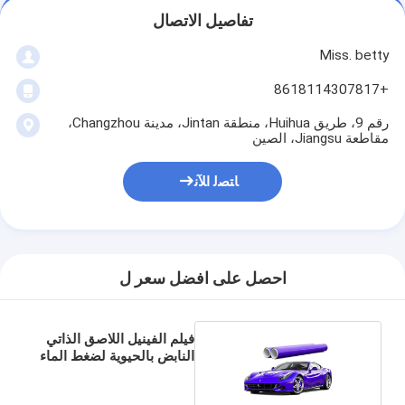
تفاصيل الاتصال
Miss. betty
+8618114307817
رقم 9، طريق Huihua، منطقة Jintan، مدينة Changzhou،
مقاطعة Jiangsu، الصين
ﺎﺘﺼﻟ ﺍﻶﻧ
احصل على افضل سعر ل
فيلم الفينيل اللاصق الذاتي
النابض بالحيوية لضغط الماء