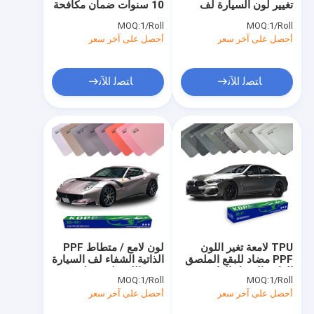
تغيير لون السيارة لف
10 سنوات ضمان مكافحة
أدوات PPF الكربون المزورة
لفيلم PPF لامعة /
البقع إصلاح الحرارة
MOQ:
1/Roll
MOQ:
1/Roll
متطاطية النهاية
الفيلم الفينيلي للسيارات
أحصل على آخر سعر
أغلفة الفينيل للسيارات
أحصل على آخر سعر
هيدروفوبيك مضادة للبقع
الهيدروفوبي
الفينيل لف
فيلم حماية الزجاج الأمامي
ﺎﺘﺼﻟ ﺍﻶﻧ
ﺎﺘﺼﻟ ﺍﻶﻧ
فيلم حماية المصباح الأمامي
طلاء نوافذ السيارات
فيلم PPF الآلي
فيلم TPU سيارة
TPU لامعة تغير اللون
لون لامع / متطاط PPF
PPF مضاد للبقع الملصق
الذاتية الشفاء لف السيارة
الذاتي الشفاء الذاتي
تغيير اللون لون فيلم
MOQ:
1/Roll
MOQ:
1/Roll
لفيلم السيارة اللون PPF
حماية الطلاء مع 190-240
أحصل على آخر سعر
أحصل على آخر سعر
لف
ميكرون