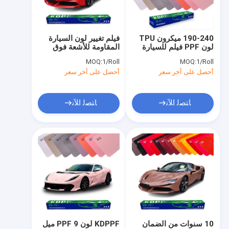
حول بنا
جولة في المعمل
190-240 ميكرون TPU
فيلم تغيير لون السيارة
لون PPF فيلم للسيارة
المقاومة للأشعة فوق
ضبط الجودة
لون تغيير فيلم مضاد للبقع
البنفسجية لجسد السيارة
MOQ:
1/Roll
MOQ:
1/Roll
هيدروفوبيك سيارة
الشفاء الذاتي فيلم لف
أحصل على آخر سعر
أحصل على آخر سعر
الفينيل لفيلم
السيارة الملصق الذاتي
اتصل بنا
طلب اقتباس
ﺎﺘﺼﻟ ﺍﻶﻧ
ﺎﺘﺼﻟ ﺍﻶﻧ
فيلم حماية الطلاء اللامع
فيلم حماية الطلاء الملون
فيلم حماية الطلاء غير الملمع
فيلم حماية الطلاء من ألياف الكربون
10 سنوات من الضمان
KDPPF لون PPF 9 ميل