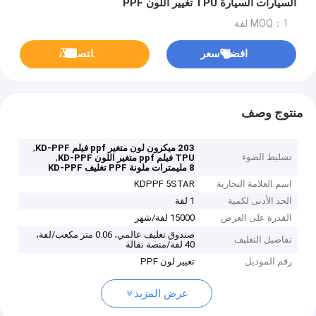
السيارات السيارة TPU تغيير اللون PPF
MOQ：1 لفة
افضل سعر
ﺎﺘﺼﻟ ﺍﻶﻧ
منتوج وصف
,
203 ميكرون لون متغير ppf فيلم KD-PPF
تسليط الضوء
,
TPU فيلم ppf متغير اللون KD-PPF
8 مليمترات ملونة PPF تغليف KD-PPF
اسم العلامة التجارية
KDPPF 5STAR
الحد الأدنى لكمية
1 لفة
القدرة على العرض
15000 لفة/شهر
صندوق تغليف عالمي، 0.06 متر مكعب/لفة،
تفاصيل التغليف
40 لفة/منصة نقالة
رقم الموديل
تغيير لون PPF
عرض المزيد