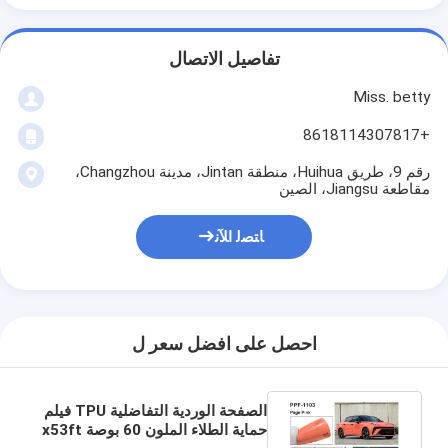
تفاصيل الاتصال
Miss. betty
+8618114307817
رقم 9، طريق Huihua، منطقة Jintan، مدينة Changzhou،
مقاطعة Jiangsu، الصين
ﺎﺘﺼﻟ ﺍﻶﻧ
احصل على افضل سعر ل
الصفحة الوردية التفاضلية TPU فيلم
حماية الطلاء الملون 60 بوصة x53ft