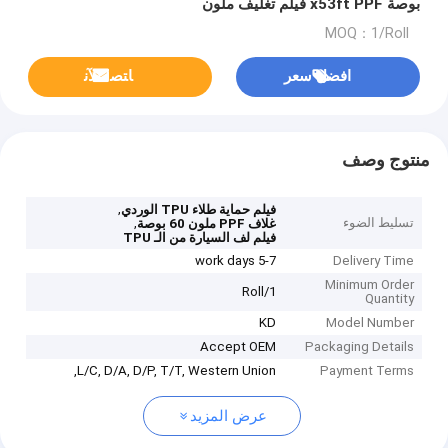
بوصة x53ft PPF فيلم تغليف ملون
MOQ：1/Roll
افضل سعر
ﺎﺘﺼﻟ ﺍﻶﻧ
منتوج وصف
,
فيلم حماية طلاء TPU الوردي
تسليط الضوء
,
غلاف PPF ملون 60 بوصة
فيلم لف السيارة من الـ TPU
5-7 work days
Delivery Time
Minimum Order
1/Roll
Quantity
KD
Model Number
Accept OEM
Packaging Details
L/C, D/A, D/P, T/T, Western Union,
Payment Terms
عرض المزيد