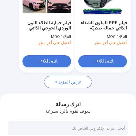
حول بنا
جولة في المعمل
فيلم PPF الملون الشفاء
فيلم حماية الطلاء اللون
الذاتي حمالة صدريّة
الوردي الخوخي الذاتي
ضبط الجودة
صافية هيدروفوبية
1.52X16m فيلم PPF
MOQ:
1/Roll
MOQ:
1/Roll
لسيارات الفينيل لفّ
مضاد للبكتيريا
أحصل على آخر سعر
أحصل على آخر سعر
الأفلام
اتصل بنا
طلب اقتباس
ﺎﺘﺼﻟ ﺍﻶﻧ
ﺎﺘﺼﻟ ﺍﻶﻧ
عرض المزيد
فيلم حماية الطلاء اللامع
فيلم حماية الطلاء الملون
اترك رسالة
سوف نقوم بالرد بسرعة
فيلم حماية الطلاء غير الملمع
فيلم حماية الطلاء من ألياف الكربون