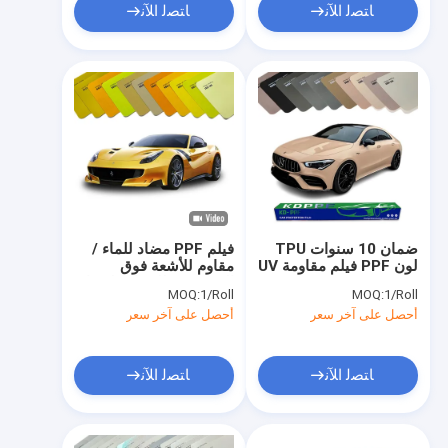
ﺎﺘﺼﻟ ﺍﻶﻧ
ﺎﺘﺼﻟ ﺍﻶﻧ
ضمان 10 سنوات TPU
فيلم PPF مضاد للماء /
لون PPF فيلم مقاومة UV
مقاوم للأشعة فوق
البنفسجية للسيارة لحماية
MOQ:
1/Roll
MOQ:
1/Roll
جسم السيارة
أحصل على آخر سعر
أحصل على آخر سعر
ﺎﺘﺼﻟ ﺍﻶﻧ
ﺎﺘﺼﻟ ﺍﻶﻧ