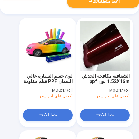
أعط متطلباتك
الشفافية مكافحة الخدش
لون جسم السيارة عالي
1.52X16m لون ppf
اللمعان PPF فيلم مقاومة
فيلم مع TPU Aliphatic
المياه طلاء حماية فيلم
MOQ:
1/Roll
MOQ:
1/Roll
أحصل على آخر سعر
أحصل على آخر سعر
ﺎﺘﺼﻟ ﺍﻶﻧ
ﺎﺘﺼﻟ ﺍﻶﻧ