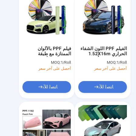
الفيلم PPF اللون الشفاء
فيلم PPF بالألوان
الحراري 1.52X16m
الممتازة مع طبقة
التثبيت-صديق أفضل
هيدروفوبية لأغلفة
MOQ:
1/Roll
MOQ:
1/Roll
الألوان لفائف للسيارات
المركبات
أحصل على آخر سعر
أحصل على آخر سعر
ﺎﺘﺼﻟ ﺍﻶﻧ
ﺎﺘﺼﻟ ﺍﻶﻧ
منزل
المنتجات
أشرطة فيديو