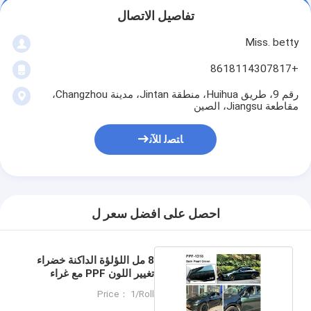
تفاصيل الاتصال
Miss. betty
+8618114307817
رقم 9، طريق Huihua، منطقة Jintan، مدينة Changzhou،
مقاطعة Jiangsu، الصين
ﺎﺘﺼﻟ ﺍﻶﻧ
احصل على افضل سعر ل
8 مل اللؤلؤة الداكنة خضراء
تغيير اللون PPF مع غراء
آشلاند
Price： 1/Roll