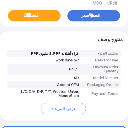
MOQ：1/Roll
افضل سعر
ﺎﺘﺼﻟ ﺍﻶﻧ
منتوج وصف
تسليط الضوء
,
غراء آشلاند PPF
8 مليون PPF
5-7 work days
Delivery Time
Minimum Order
1/Roll
Quantity
KD
Model Number
Accept OEM
Packaging Details
L/C, D/A, D/P, T/T, Western Union,
Payment Terms
MoneyGram
عرض المزيد