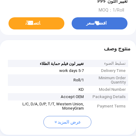
تغيير اللون PPF
MOQ：1/Roll
افضل سعر
ﺎﺘﺼﻟ ﺍﻶﻧ
منتوج وصف
تسليط الضوء
تغيير لون فيلم حماية الطلاء
5-7 work days
Delivery Time
Minimum Order
1/Roll
Quantity
KD
Model Number
Accept OEM
Packaging Details
L/C, D/A, D/P, T/T, Western Union,
Payment Terms
MoneyGram
عرض المزيد