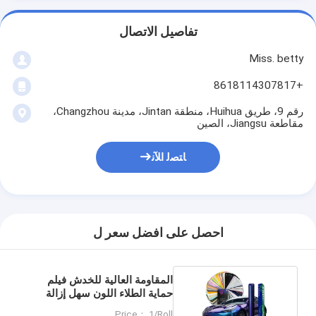
تفاصيل الاتصال
Miss. betty
+8618114307817
رقم 9، طريق Huihua، منطقة Jintan، مدينة Changzhou،
مقاطعة Jiangsu، الصين
ﺎﺘﺼﻟ ﺍﻶﻧ
احصل على افضل سعر ل
المقاومة العالية للخدش فيلم
حماية الطلاء اللون سهل إزالة
تغيير اللون PPF
Price： 1/Roll