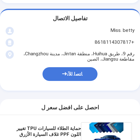
تفاصيل الاتصال
Miss. betty
+8618114307817
رقم 9، طريق Huihua، منطقة Jintan، مدينة Changzhou،
مقاطعة Jiangsu، الصين
ﺎﺘﺼﻟ ﺍﻶﻧ
احصل على افضل سعر ل
حماية الطلاء للسيارات TPU تغيير
اللون PPF غلاف السيارة الأزرق