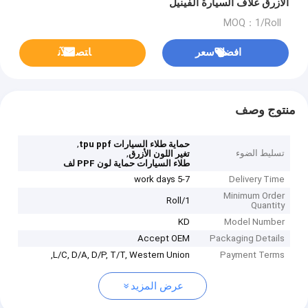
الأزرق غلاف السيارة الفينيل
MOQ：1/Roll
افضل سعر
ﺎﺘﺼﻟ ﺍﻶﻧ
منتوج وصف
,
حماية طلاء السيارات tpu ppf
تسليط الضوء
,
تغير اللون الأزرق
طلاء السيارات حماية لون PPF لف
5-7 work days
Delivery Time
Minimum Order
1/Roll
Quantity
KD
Model Number
Accept OEM
Packaging Details
L/C, D/A, D/P, T/T, Western Union,
Payment Terms
عرض المزيد