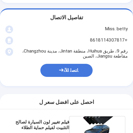
تفاصيل الاتصال
Miss. betty
+8618114307817
رقم 9، طريق Huihua، منطقة Jintan، مدينة Changzhou،
مقاطعة Jiangsu، الصين
ﺎﺘﺼﻟ ﺍﻶﻧ
احصل على افضل سعر ل
فيلم تغيير لون السيارة لصالح
التثبيت لفيلم حماية الطلاء