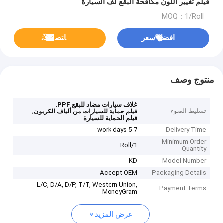
فيلم تغيير اللون مكافحة البقع لف السيارة
MOQ：1/Roll
افضل سعر
ﺎﺘﺼﻟ ﺍﻶﻧ
منتوج وصف
,
غلاف سيارات مضاد للبقع PPF
تسليط الضوء
,
فيلم حماية للسيارات من ألياف الكربون
فيلم الحماية للسيارة
5-7 work days
Delivery Time
Minimum Order
1/Roll
Quantity
KD
Model Number
Accept OEM
Packaging Details
L/C, D/A, D/P, T/T, Western Union,
Payment Terms
MoneyGram
عرض المزيد