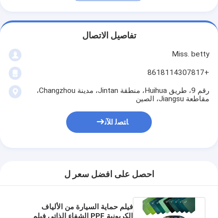
تفاصيل الاتصال
Miss. betty
+8618114307817
رقم 9، طريق Huihua، منطقة Jintan، مدينة Changzhou،
مقاطعة Jiangsu، الصين
ﺎﺘﺼﻟ ﺍﻶﻧ
احصل على افضل سعر ل
فيلم حماية السيارة من الألياف
الكربونية PPF الشفاء الذاتي فيلم