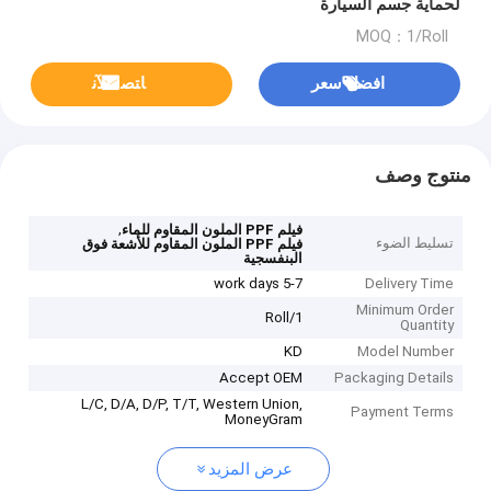
لحماية جسم السيارة
MOQ：1/Roll
افضل سعر
ﺎﺘﺼﻟ ﺍﻶﻧ
منتوج وصف
,
فيلم PPF الملون المقاوم للماء
تسليط الضوء
فيلم PPF الملون المقاوم للأشعة فوق
البنفسجية
5-7 work days
Delivery Time
Minimum Order
1/Roll
Quantity
KD
Model Number
Accept OEM
Packaging Details
L/C, D/A, D/P, T/T, Western Union,
Payment Terms
MoneyGram
عرض المزيد