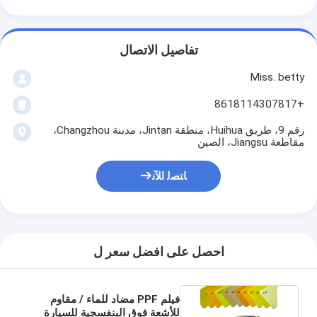
تفاصيل الاتصال
Miss. betty
+8618114307817
رقم 9، طريق Huihua، منطقة Jintan، مدينة Changzhou،
مقاطعة Jiangsu، الصين
ﺎﺘﺼﻟ ﺍﻶﻧ
احصل على افضل سعر ل
فيلم PPF مضاد للماء / مقاوم
للأشعة فوق البنفسجية للسيارة