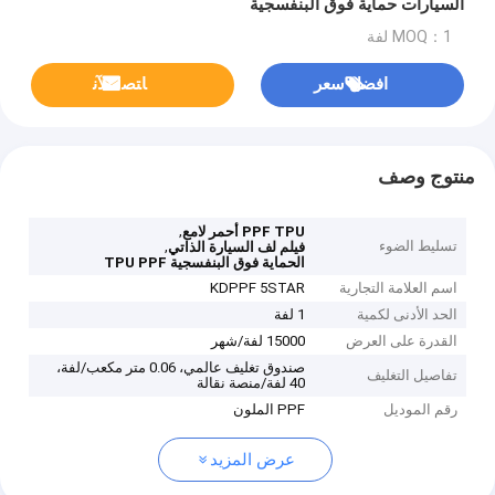
السيارات حماية فوق البنفسجية
MOQ：1 لفة
افضل سعر
ﺎﺘﺼﻟ ﺍﻶﻧ
منتوج وصف
,
PPF TPU أحمر لامع
تسليط الضوء
,
فيلم لف السيارة الذاتي
الحماية فوق البنفسجية TPU PPF
اسم العلامة التجارية
KDPPF 5STAR
الحد الأدنى لكمية
1 لفة
القدرة على العرض
15000 لفة/شهر
صندوق تغليف عالمي، 0.06 متر مكعب/لفة،
تفاصيل التغليف
40 لفة/منصة نقالة
رقم الموديل
PPF الملون
عرض المزيد