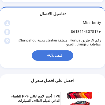
تفاصيل الاتصال
Miss. betty
+8618114307817
رقم 9، طريق Huihua، منطقة Jintan، مدينة Changzhou،
مقاطعة Jiangsu، الصين
ﺎﺘﺼﻟ ﺍﻶﻧ
احصل على افضل سعر ل
TPU أحمر لامع عالي PPF الشفاء
الذاتي لفيلم الغلاف السيارات