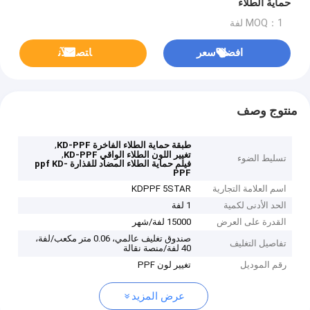
حماية الطلاء
MOQ：1 لفة
افضل سعر
ﺎﺘﺼﻟ ﺍﻶﻧ
منتوج وصف
,
طبقة حماية الطلاء الفاخرة KD-PPF
,
تغيير اللون الطلاء الواقي KD-PPF
تسليط الضوء
فيلم حماية الطلاء المضاد للقذارة ppf KD-
PPF
اسم العلامة التجارية
KDPPF 5STAR
الحد الأدنى لكمية
1 لفة
القدرة على العرض
15000 لفة/شهر
صندوق تغليف عالمي، 0.06 متر مكعب/لفة،
تفاصيل التغليف
40 لفة/منصة نقالة
رقم الموديل
تغيير لون PPF
عرض المزيد