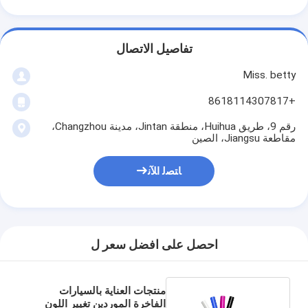
تفاصيل الاتصال
Miss. betty
+8618114307817
رقم 9، طريق Huihua، منطقة Jintan، مدينة Changzhou،
مقاطعة Jiangsu، الصين
ﺎﺘﺼﻟ ﺍﻶﻧ
احصل على افضل سعر ل
منتجات العناية بالسيارات
الفاخرة الموردين تغيير اللون