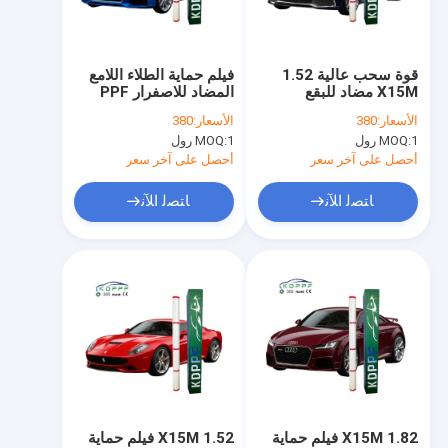
حول بنا
جولة في المعمل
قوة سحب عالية 1.52
فيلم حماية الطلاء اللامع
X15M مضاد للبقع
المضاد للاصفرار PPF
ضبط الجودة
هيدروفوبيك PPF عالي
1.52 X15M مضاد للبقع
الأسعار:
380
الأسعار:
380
اللمعان 8 سنوات ضمان
طارد للماء ضمان 5
1 رول
MOQ:
1 رول
MOQ:
الشفاء الذاتي فيلم حماية
سنوات إصلاح ذاتي
اتصل بنا
ضد الطلاء الأصفر
أحصل على آخر سعر
أحصل على آخر سعر
طلب اقتباس
ﺎﺘﺼﻟ ﺍﻶﻧ
ﺎﺘﺼﻟ ﺍﻶﻧ
فيلم حماية الطلاء اللامع
فيلم حماية الطلاء الملون
فيلم حماية الطلاء غير الملمع
فيلم حماية الطلاء من ألياف الكربون
1.82 X15M فيلم حماية
1.52 X15M فيلم حماية