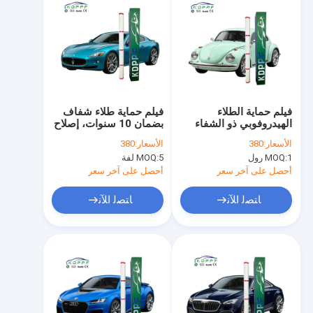
فيلم حماية الطلاء
فيلم حماية طلاء شفاف
الهيدروفوبي ذو الشفاء
بضمان 10 سنوات، إصلاح
الذاتي مع ضمان لمدة 5
ذاتي، بلس G75، فيلم
الأسعار:
380
الأسعار:
380
سنوات لحماية السيارة
سيارات شفاف عالي
1 رول
MOQ:
5 لفة
MOQ:
الجودة من الولايات
المتحدة الأمريكية، طارد
أحصل على آخر سعر
أحصل على آخر سعر
للماء، مضاد للبقع
ﺎﺘﺼﻟ ﺍﻶﻧ
ﺎﺘﺼﻟ ﺍﻶﻧ
منزل
المنتجات
أشرطة فيديو