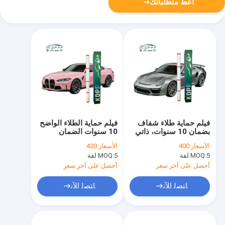
أعط متطلباتك
فيلم حماية طلاء شفاف
فيلم حماية الطلاء الواضح
بضمان 10 سنوات، ذاتي
10 سنوات الضمان
الإصلاح بلس G85، فيلم
الشفاء الذاتي بالإضافة
الأسعار:
400
الأسعار:
420
PPF شفاف 8.5 مل،
إلى G95 واضح PPF 9.5
5 لفة
MOQ:
5 لفة
MOQ:
طارد للماء، مضاد للبقع،
مل
لطلاء السيارة
أحصل على آخر سعر
أحصل على آخر سعر
ﺎﺘﺼﻟ ﺍﻶﻧ
ﺎﺘﺼﻟ ﺍﻶﻧ