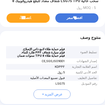
سحب عالية LSG75 TPU شفاف مضاد للبقع هيدروفوبيك 8
سنوات ضمان فيلم السيارة
MOQ：5 رول
افضل سعر
ﺎﺘﺼﻟ ﺍﻶﻧ
منتوج وصف
,
فيلم حماية طلاء لامع ذاتي الإصلاح
تسليط الضوء
,
فيلم سيارة شفاف PPF طارد للماء
فيلم حماية طلاء TPU 8 سنوات ضمان
إصدار الشهادات
CE,SGS,ISO9001
اسم العلامة التجارية
KDPPF
الحد الأدنى لكمية
5 رول
تفاصيل التغليف
قبول تصنيع المعدات الأصلية
رقم الموديل
LSG75
عرض المزيد