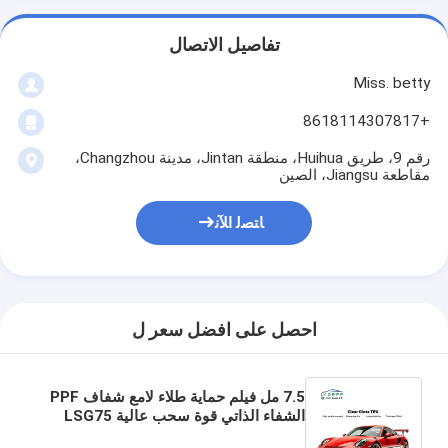
تفاصيل الاتصال
Miss. betty
+8618114307817
رقم 9، طريق Huihua، منطقة Jintan، مدينة Changzhou،
مقاطعة Jiangsu، الصين
ﺎﺘﺼﻟ ﺍﻶﻧ
احصل على افضل سعر ل
7.5 مل فيلم حماية طلاء لامع شفاف PPF
الشفاء الذاتي قوة سحب عالية LSG75
TPU شفاف مضاد للبقع هيدروفوبيك 8