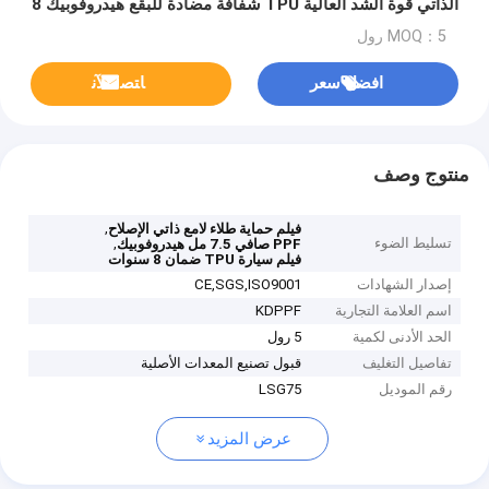
الذاتي قوة الشد العالية TPU شفافة مضادة للبقع هيدروفوبيك 8
سنوات ضمان فيلم السيارة
MOQ：5 رول
افضل سعر
ﺎﺘﺼﻟ ﺍﻶﻧ
منتوج وصف
,
فيلم حماية طلاء لامع ذاتي الإصلاح
تسليط الضوء
,
PPF صافي 7.5 مل هيدروفوبيك
فيلم سيارة TPU ضمان 8 سنوات
إصدار الشهادات
CE,SGS,ISO9001
اسم العلامة التجارية
KDPPF
الحد الأدنى لكمية
5 رول
تفاصيل التغليف
قبول تصنيع المعدات الأصلية
رقم الموديل
LSG75
عرض المزيد