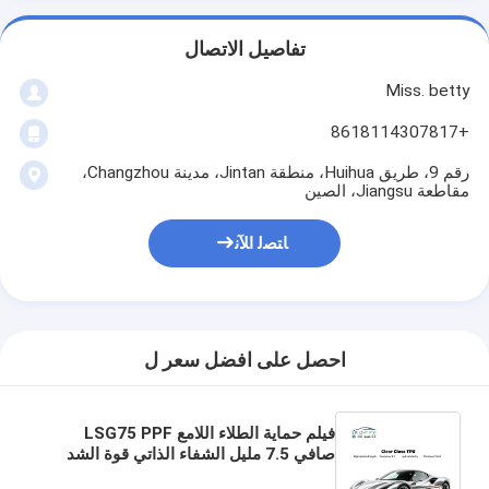
تفاصيل الاتصال
Miss. betty
+8618114307817
رقم 9، طريق Huihua، منطقة Jintan، مدينة Changzhou،
مقاطعة Jiangsu، الصين
ﺎﺘﺼﻟ ﺍﻶﻧ
احصل على افضل سعر ل
فيلم حماية الطلاء اللامع LSG75 PPF
صافي 7.5 مليل الشفاء الذاتي قوة الشد
العالية TPU شفافة مضادة للبقع