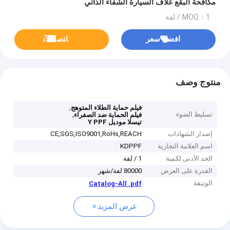
مكافحة البقع غلاف السيارة الشفاء الذاتي
MOQ：1 / لفة
افضل سعر
ﺎﺘﺼﻟ ﺍﻶﻧ
منتوج وصف
,
فيلم حماية الطلاء المتوهج
تسليط الضوء
,
فيلم الحماية ضد الصفراء
تيسلا موديل Y PPF
إصدار الشهادات
CE,SGS,ISO9001,RoHs,REACH
اسم العلامة التجارية
KDPPF
الحد الأدنى لكمية
1 / لفة
القدرة على العرض
80000 لفة/شهر
الوثيقة
Catalog-All .pdf
عرض المزيد