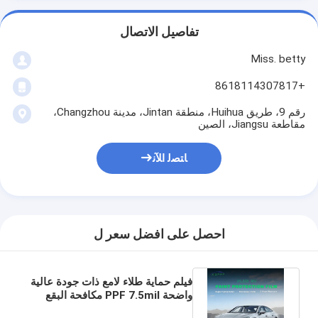
تفاصيل الاتصال
Miss. betty
+8618114307817
رقم 9، طريق Huihua، منطقة Jintan، مدينة Changzhou،
مقاطعة Jiangsu، الصين
ﺎﺘﺼﻟ ﺍﻶﻧ
احصل على افضل سعر ل
فيلم حماية طلاء لامع ذات جودة عالية
واضحة PPF 7.5mil مكافحة البقع
غلاف السيارة الشفاء الذاتي