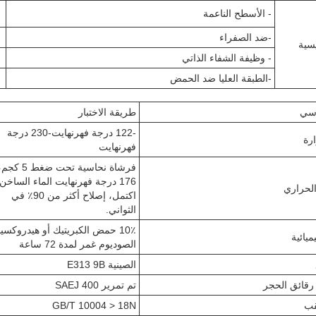
- الأسطح الناعمة
-ضد الصفراء
سية
- وظيفة الشفاء الذاتي
-الطبقة العليا ضد الحمض
اسي
طريقة الاختبار
-122 درجة فهرنهايت-230 درجة
رة
فهرنهايت
فرشاة نحاسية تحت ضغط 5 كج
176 درجة فهرنهايت الماء الساخن
الحراري
اكتمل، إصلاح أكثر من 90٪ في
الثواني.
10٪ حمض الكبريتيك أو هيدروكسي
ميائية
الصوديوم غمر لمدة 72 ساعة
الصينية E313 9B
 رقائق الحجر
تم تمرير SAEJ 400
قب
GB/T 10004 > 18N