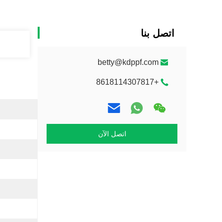
اتصل بنا
betty@kdppf.com
+8618114307817
اتصل الآن