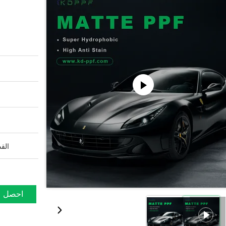
القد
احصل ع