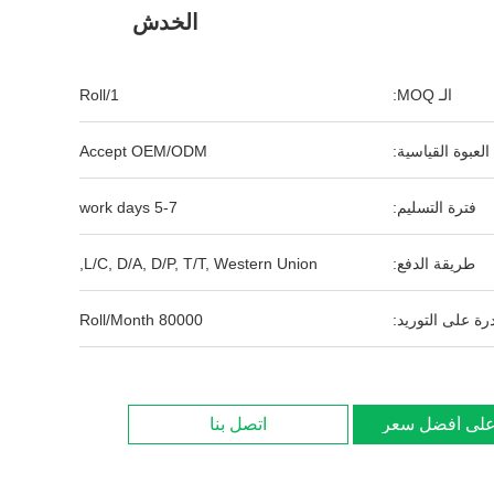
الخدش
الـ MOQ:
1/Roll
العبوة القياسية:
Accept OEM/ODM
فترة التسليم:
5-7 work days
طريقة الدفع:
L/C, D/A, D/P, T/T, Western Union,
رة على التوريد:
80000 Roll/Month
لى أفضل سعر
اتصل بنا