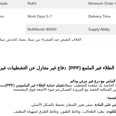
ails:
1/Roll
Minimum Order Q
ms:
5-7 Work Days
Delivery Time:
80000 Roll/Month
Supply Ability:
الغلاف النقيض ضد الصفراء من تسلا
, 
مضاد للخدش تسلا مغلفة f
مع (PPF)  دفاع غير متنازل عن التشطيبات غير اللامعة
لماس مع درع غير مرئي ودائم
ة الخاصة بك معقدة التشطيب متطاط
فيلم حماية الطلاء غير الملموس (PPF)
مصمم
ن الجمالية الخفية مع المرونة العسكريةو ضوء الأشعة فوق البنفسجية.
ئيسية:
ي على المادة
: صفر تغيير اللمعان يحتفظ بالشكل الأصلي.
لتلوث
: يطرد الطحالب، وغائط الطيور، وغائط الطرق لسهولة التنظيف.