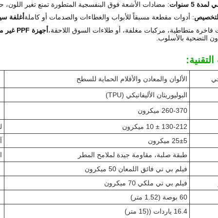
دة 5 سنوات
: مضادات الأشعة فوق البنفسجية المتطورة تمنع تغير اللون، 
للتخصيص
: أدوات مقطعة مسبقاً للأبواب والغطاءات والصدمات أو كاملة
أغلفة سي
ءات فاخرة متطاطية، مركبات مغلفة، أو طلاءات السوق اللاحقة،
أجهزة PPF غير متطابقة
دون التضحية بالأسلوب.
لتقنية:
ي
الألوان والمعادن والأفلام الحماية للسطح
البوليوريثان الأليفاتيكي (TPU)
260-370 ميكرون
130-212 ± 10 ميكرون
ل
25±5 ميكرون
آ
طبقة صلبة، مقاومة جيدة لملامح المطر
ا
فيلم بي تي فائق اللمعان 50 ميكرون
فيلم بي تي ملكي 70 ميكرون
60 بوصة (1.52 متر)
16.4 ياردات ((15 متر)