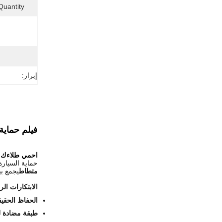
uantity:
إبراز:
فيلم حماية الطلاء غير المل‬
احمي طلاءك ا
حماية السيار
متطاط
يجمع بي
الابتكارات الر
الحفاظ الحقيق
طبقة مضادة ل