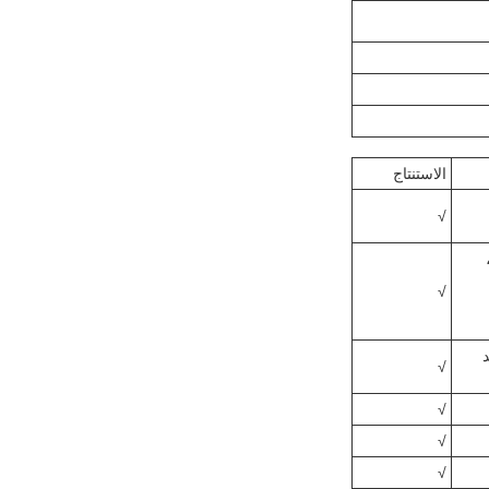
الاستنتاج
√
م،
√
د
√
√
√
√