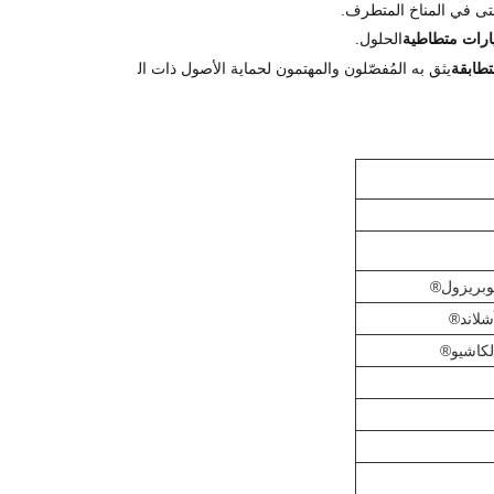
حتى في المناخ المتطرف.
ارات متطاطية
الحلول.
يثق به المُفصّلون والمهتمون لحماية الأصول ذات ال
وبريزول®
شلاند®
لكاشيو®