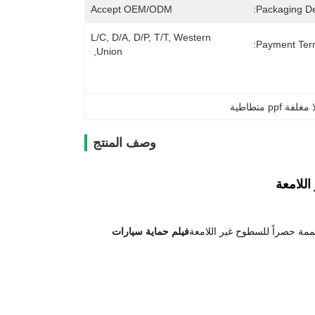
Accept OEM/ODM
Packaging Det
L/C, D/A, D/P, T/T, Western 
Payment Ter
Union, 
pp متطاطية
وصف المنتج
ة حصراً للسطوح غير اللامعة
فيلم حماية سيارات