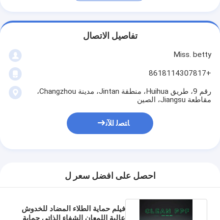
تفاصيل الاتصال
Miss. betty
+8618114307817
رقم 9، طريق Huihua، منطقة Jintan، مدينة Changzhou،
مقاطعة Jiangsu، الصين
ﺎﺘﺼﻟ ﺍﻶﻧ
احصل على افضل سعر ل
فيلم حماية الطلاء المضاد للخدوش
عالية اللمعان الشفاء الذاتي حماية