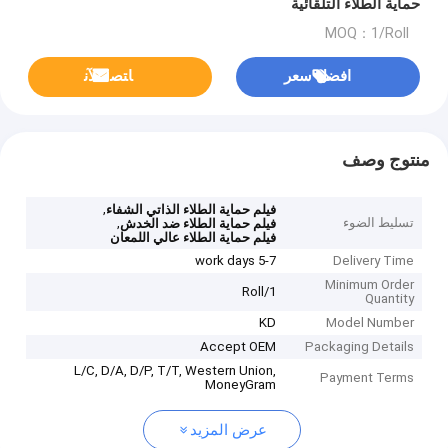
حماية الطلاء التلقائية
MOQ：1/Roll
افضل سعر
ﺎﺘﺼﻟ ﺍﻶﻧ
منتوج وصف
,
فيلم حماية الطلاء الذاتي الشفاء
تسليط الضوء
,
فيلم حماية الطلاء ضد الخدش
فيلم حماية الطلاء عالي اللمعان
5-7 work days
Delivery Time
Minimum Order
1/Roll
Quantity
KD
Model Number
Accept OEM
Packaging Details
L/C, D/A, D/P, T/T, Western Union,
Payment Terms
MoneyGram
عرض المزيد