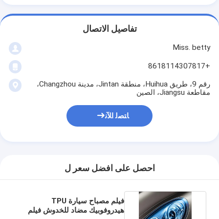
تفاصيل الاتصال
Miss. betty
+8618114307817
رقم 9، طريق Huihua، منطقة Jintan، مدينة Changzhou،
مقاطعة Jiangsu، الصين
ﺎﺘﺼﻟ ﺍﻶﻧ
احصل على افضل سعر ل
فيلم مصباح سيارة TPU
هيدروفوبيك مضاد للخدوش فيلم