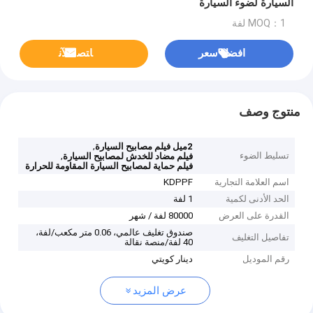
السيارة لضوء السيارة
MOQ：1 لفة
افضل سعر
ﺎﺘﺼﻟ ﺍﻶﻧ
منتوج وصف
,
2ميل فيلم مصابيح السيارة
تسليط الضوء
,
فيلم مضاد للخدش لمصابيح السيارة
فيلم حماية لمصابيح السيارة المقاومة للحرارة
اسم العلامة التجارية
KDPPF
الحد الأدنى لكمية
1 لفة
القدرة على العرض
80000 لفة / شهر
صندوق تغليف عالمي، 0.06 متر مكعب/لفة،
تفاصيل التغليف
40 لفة/منصة نقالة
رقم الموديل
دينار كويتي
عرض المزيد