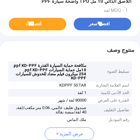
اللاصق الذاتي 10 مل TPU واضحة سيارة PPF
MOQ：1 لفة
افضل سعر
ﺎﺘﺼﻟ ﺍﻶﻧ
منتوج وصف
,
مكافحة حماية السيارة القذرة ppf KD-PPF
,
10مل حماية السيارات ppf KD-PPF
تسليط الضوء
254 ميكرون فيلم مضاد للخدوش للسيارات
KD-PPF
اسم العلامة التجارية
KDPPF 5STAR
الحد الأدنى لكمية
1 لفة
القدرة على العرض
80000 لفة / شهر
صندوق تغليف عالمي، 0.06 متر مكعب/لفة،
تفاصيل التغليف
40 لفة/منصة نقالة
رقم الموديل
ملك الماس
عرض المزيد