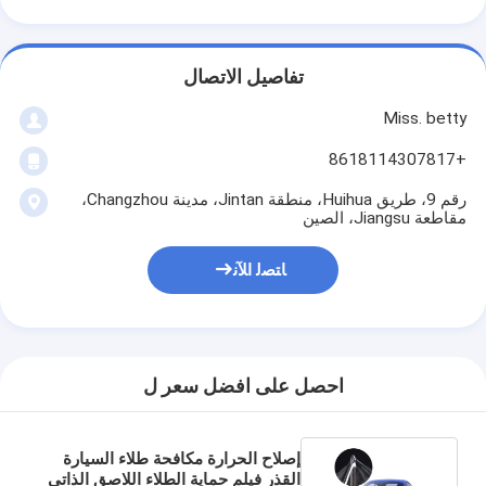
تفاصيل الاتصال
Miss. betty
+8618114307817
رقم 9، طريق Huihua، منطقة Jintan، مدينة Changzhou،
مقاطعة Jiangsu، الصين
ﺎﺘﺼﻟ ﺍﻶﻧ
احصل على افضل سعر ل
إصلاح الحرارة مكافحة طلاء السيارة
القذر فيلم حماية الطلاء اللاصق الذاتي