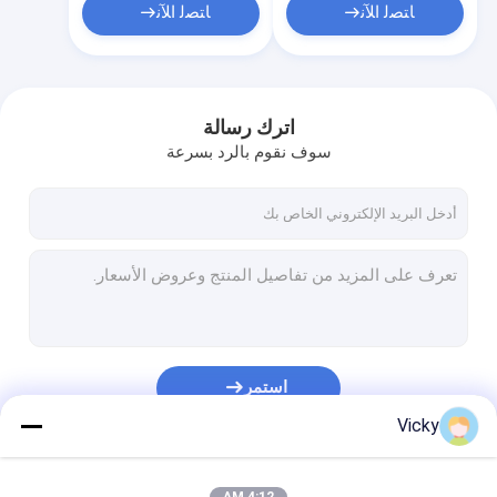
ﺎﺘﺼﻟ ﺍﻶﻧ
ﺎﺘﺼﻟ ﺍﻶﻧ
اترك رسالة
سوف نقوم بالرد بسرعة
استمر
Vicky
فئاتنا