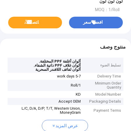
لون لون لون
MOQ：1/Roll
افضل سعر
ﺎﺘﺼﻟ ﺍﻶﻧ
منتوج وصف
,
ألوان أغلفة PPF المختلفة
تسليط الضوء
,
ألوان غلاف PPF ذاتية الشفاء
ألوان لفائف اللافندر السحرية
5-7 work days
Delivery Time
Minimum Order
1/Roll
Quantity
KD
Model Number
Accept OEM
Packaging Details
L/C, D/A, D/P, T/T, Western Union,
Payment Terms
MoneyGram
عرض المزيد