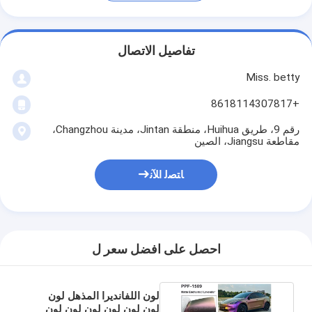
تفاصيل الاتصال
Miss. betty
+8618114307817
رقم 9، طريق Huihua، منطقة Jintan، مدينة Changzhou،
مقاطعة Jiangsu، الصين
ﺎﺘﺼﻟ ﺍﻶﻧ
احصل على افضل سعر ل
لون اللفانديرا المذهل لون
لون لون لون لون لون لون